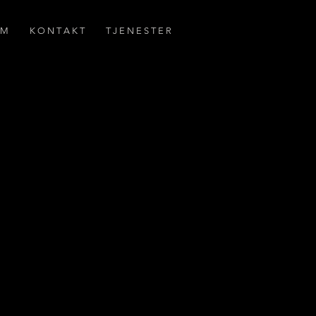
 M
K O N T A K T
T J E N E S T E R