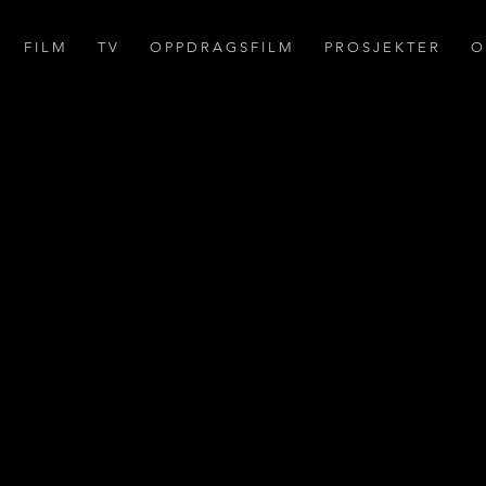
F I L M
T V
O P P D R A G S F I L M
P R O S J E K T E R
O